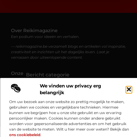
Over Reikimagazine
Een podium voor ideeën en verhalen.
— reikimagazine.be verzamelt blogs en artikelen vol inspiratie,
creativiteit en inzichten uit het dagelijks leven. Laat je
verrassen door uiteenlopende content.
Onze
Bericht categorie
informatie
We vinden uw privacy erg
Website linkbuilding: hoe je jouw website naar een hoger niveau tilt
Linkbuilding en geld verdienen: zo haal je financieel voordeel uit je website
belangrijk
Om uw bezoek aan onze website zo prettig mogelijk te maken,
gebruiken we cookies en vergelijkbare technieken. Hiermee
kunnen we begrijpen hoe u onze site gebruikt en uw ervaring
@2025 www.reikimagazine.be. All Right Reserved.​
persoonlijker maken. Cookies kunnen onder andere gebruikt
worden voor gepersonaliseerde advertenties en om het gebruik
van de website te meten. Wilt u hier meer over weten? Bekijk dan
ons cookiebeleid
.