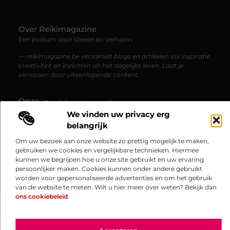
Over Reikimagazine
Een podium voor ideeën en verhalen.
— reikimagazine.be verzamelt blogs en artikelen vol inspiratie,
creativiteit en inzichten uit het dagelijks leven. Laat je
verrassen door uiteenlopende content.
Onze
Bericht categorie
informatie
We vinden uw privacy erg
belangrijk
Website linkbuilding: hoe je jouw website naar een hoger niveau tilt
Linkbuilding en geld verdienen: zo haal je financieel voordeel uit je website
Om uw bezoek aan onze website zo prettig mogelijk te maken,
gebruiken we cookies en vergelijkbare technieken. Hiermee
kunnen we begrijpen hoe u onze site gebruikt en uw ervaring
persoonlijker maken. Cookies kunnen onder andere gebruikt
@2025 www.reikimagazine.be. All Right Reserved.​
worden voor gepersonaliseerde advertenties en om het gebruik
van de website te meten. Wilt u hier meer over weten? Bekijk dan
ons cookiebeleid
.