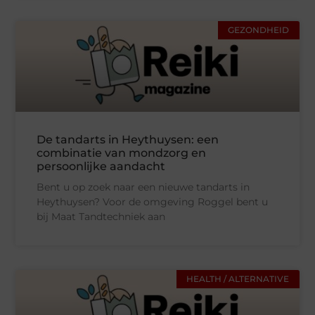
GEZONDHEID
De tandarts in Heythuysen: een
combinatie van mondzorg en
persoonlijke aandacht
Bent u op zoek naar een nieuwe tandarts in
Heythuysen? Voor de omgeving Roggel bent u
bij Maat Tandtechniek aan
HEALTH / ALTERNATIVE