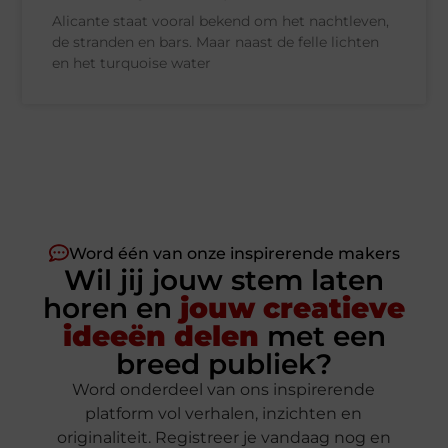
Alicante staat vooral bekend om het nachtleven,
de stranden en bars. Maar naast de felle lichten
en het turquoise water
Word één van onze inspirerende makers
Wil jij jouw stem laten
horen en
jouw creatieve
ideeën delen
met een
breed publiek?
Word onderdeel van ons inspirerende
platform vol verhalen, inzichten en
originaliteit. Registreer je vandaag nog en