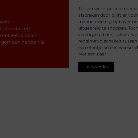
Tussen werk, gezin en socia
afspraken door blijft er voor
nieke
mannen weinig tijd over o
uitgebreid te shoppen. Toch 
rs, denkers en
verzorgd uitzien, zeker als j
met liefde delen.
regelmatig schakelt tussen
ze gemeen hebben is
een etentje en een weekend
Met een paar ...
Lees verder