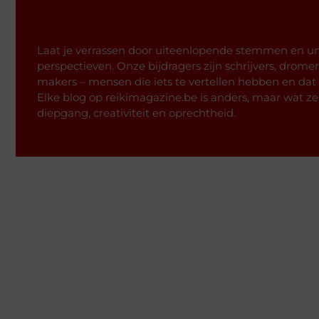
Laat je verrassen door uiteenlopende stemmen en u
perspectieven. Onze bijdragers zijn schrijvers, drome
makers – mensen die iets te vertellen hebben en dat 
Elke blog op reikimagazine.be is anders, maar wat 
diepgang, creativiteit en oprechtheid.