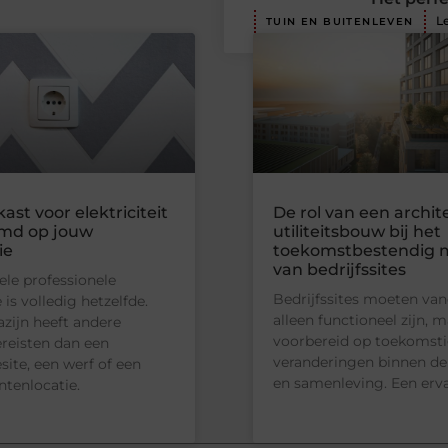
L
TUIN EN BUITENLEVEN
ast voor elektriciteit
De rol van een archit
md op jouw
utiliteitsbouw bij het
ie
toekomstbestendig
van bedrijfssites
le professionele
Bedrijfssites moeten van
e is volledig hetzelfde.
alleen functioneel zijn, 
zijn heeft andere
voorbereid op toekomst
reisten dan een
veranderingen binnen d
site, een werf of een
en samenleving. Een erv
tenlocatie.