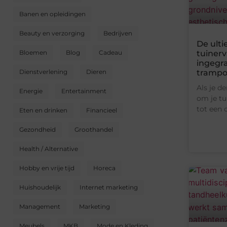
Banen en opleidingen
Beauty en verzorging
Bedrijven
De ult
Bloemen
Blog
Cadeau
tuinerv
ingegr
Dienstverlening
Dieren
trampo
Als je d
Energie
Entertainment
om je tu
tot een 
Eten en drinken
Financieel
Gezondheid
Groothandel
Health / Alternative
Hobby en vrije tijd
Horeca
Huishoudelijk
Internet marketing
Management
Marketing
Meubels
MKB
Mode en Kleding