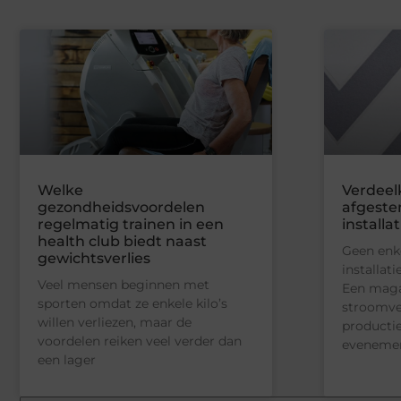
Welke
Verdeelk
gezondheidsvoordelen
afgeste
regelmatig trainen in een
installat
health club biedt naast
Geen enke
gewichtsverlies
installati
Veel mensen beginnen met
Een maga
sporten omdat ze enkele kilo’s
stroomve
willen verliezen, maar de
productie
voordelen reiken veel verder dan
evenemen
een lager