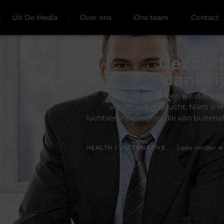
Uit De Media
Over ons
Ons team
Contact
Gezond
dankzi
Vaak denken we dat we, 
verontreinigde lucht. Niets is
luchtverontreiniging die van buiten
Lees verder ➜
HEALTH / ALTERNATIVE