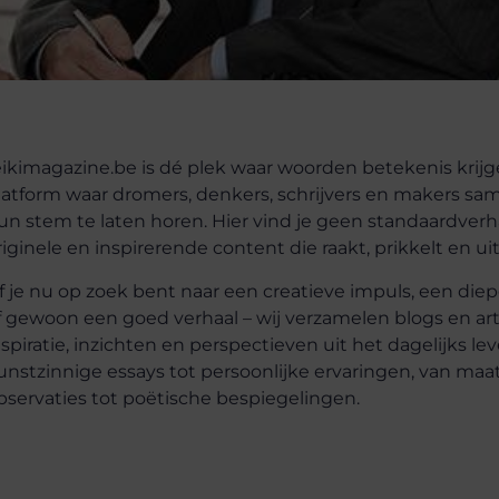
eikimagazine.be is dé plek waar woorden betekenis krijge
latform waar dromers, denkers, schrijvers en makers 
un stem te laten horen. Hier vind je geen standaardverha
riginele en inspirerende content die raakt, prikkelt en ui
f je nu op zoek bent naar een creatieve impuls, een die
f gewoon een goed verhaal – wij verzamelen blogs en art
nspiratie, inzichten en perspectieven uit het dagelijks le
unstzinnige essays tot persoonlijke ervaringen, van maa
bservaties tot poëtische bespiegelingen.