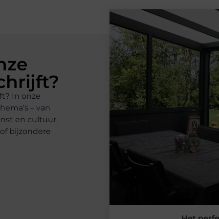
nze
hrijft?
t? In onze
thema’s – van
unst en cultuur.
of bijzondere
Het perf