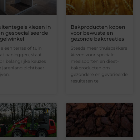
itentegels kiezen in
Bakproducten kopen
n gespecialiseerde
voor bewuste en
gelwinkel
gezonde bakcreaties
e een terras of tuin
Steeds meer thuisbakkers
at aanleggen, staat
kiezen voor speciale
or belangrijke keuzes
meelsoorten en dieet-
e jarenlang zichtbaar
bakproducten om
jven.
gezondere en gevarieerde
resultaten te