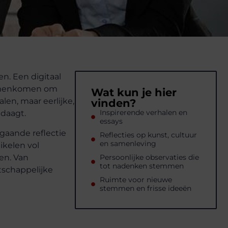
n. Een digitaal
samenkomen om
Wat kun je hier
len, maar eerlijke,
vinden?
Inspirerende verhalen en
tdaagt.
essays
pgaande reflectie
Reflecties op kunst, cultuur
en samenleving
ikelen vol
ven. Van
Persoonlijke observaties die
tot nadenken stemmen
tschappelijke
Ruimte voor nieuwe
stemmen en frisse ideeën