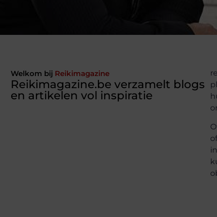
r
Welkom bij
Reikimagazine
Reikimagazine.be verzamelt blogs
p
en artikelen vol inspiratie
h
o
O
o
i
k
o