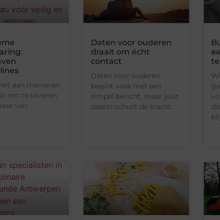
ieme
Daten voor ouderen
Bu
aring:
draait om écht
ee
aven
contact
te
lines
Daten voor ouderen
Wi
enkt aan manieren
begint vaak met een
ga
in om te toveren
simpel bericht, maar juist
vo
oase van
daarin schuilt de kracht.
di
bli