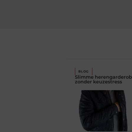
BLOG
Slimme herengardero
zonder keuzestress