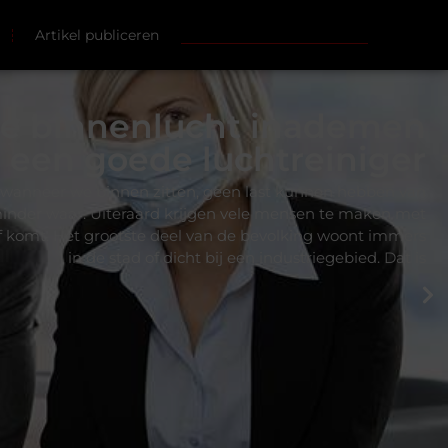
Artikel publiceren
e binnenlucht inademen
j een goede luchtreiniger
wanneer we binnen zitten, geen last kunnen hebben van
 minder waar. Uiteraard krijgen vele mensen te maken met
af komt. Het grootste deel van de bevolking woont immers
in de stad of dicht bij een industriegebied. Dat is