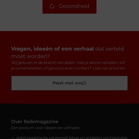
Gezondheid
Vragen, ideeën of een verhaal
dat verteld
moet worden?
Wij geloven in de kracht van delen. Heb je iets te vertellen, wil
je samenwerken, of gewoon even contact? Laat van je horen!
Praat met ons
Over Reikimagazine
Een podium voor ideeën en verhalen.
— reikimagazine.be verzamelt blogs en artikelen vol inspiratie,