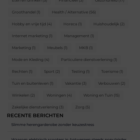
Eten en drinken
(5)
Financieel
(3)
Gezondheid
(17)
Groothandel
(1)
Health / Alternative
(56)
Hobby en vrije tijd
(4)
Horeca
(1)
Huishoudelijk
(2)
Internet marketing
(1)
Management
(1)
Marketing
(1)
Meubels
(1)
MKB
(1)
Mode en Kleding
(4)
Particuliere dienstverlening
(1)
Rechten
(1)
Sport
(2)
Testing
(1)
Toerisme
(1)
Tuin en buitenleven
(1)
Vakantie
(3)
Verbouwen
(2)
Winkelen
(2)
Woningen
(4)
Woning en Tuin
(15)
Zakelijke dienstverlening
(3)
Zorg
(5)
RECENTE BERICHTEN
Slimme herengarderobe zonder keuzestress
Waarom elektrisch scooters in Antwerpen steeds populairder