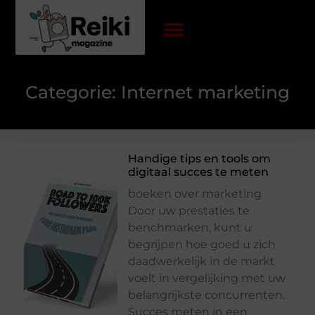
Categorie: Internet marketing
Handige tips en tools om
digitaal succes te meten
boeken over marketing
Door uw prestaties te
benchmarken, kunt u
begrijpen hoe goed u zich
daadwerkelijk in de markt
voelt in vergelijking met uw
belangrijkste concurrenten.
Succes meten in een