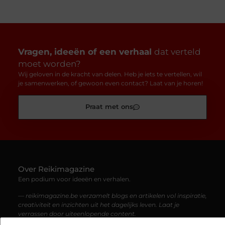
Vragen, ideeën of een verhaal
dat verteld
moet worden?
Wij geloven in de kracht van delen. Heb je iets te vertellen, wil
je samenwerken, of gewoon even contact? Laat van je horen!
Praat met ons
Over Reikimagazine
Een podium voor ideeën en verhalen.
— reikimagazine.be verzamelt blogs en artikelen vol inspiratie,
creativiteit en inzichten uit het dagelijks leven. Laat je
verrassen door uiteenlopende content.