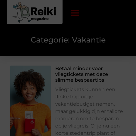
Categorie: Vakantie
Betaal minder voor
vliegtickets met deze
slimme bespaartips
Vliegtickets kunnen een
flinke hap uit je
vakantiebudget nemen,
maar gelukkig zijn er talloze
manieren om te besparen
op je vliegreis. Of je nu een
korte stedentrip plant of