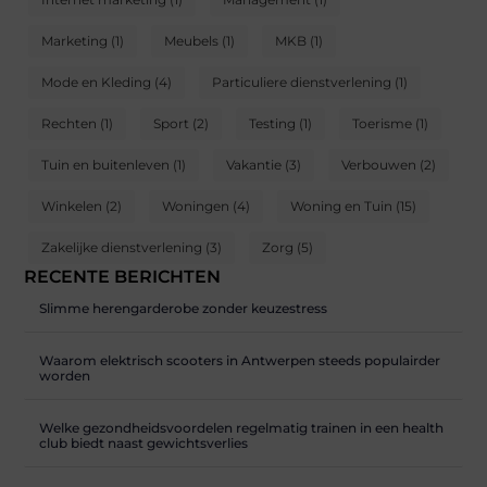
Marketing
(1)
Meubels
(1)
MKB
(1)
Mode en Kleding
(4)
Particuliere dienstverlening
(1)
Rechten
(1)
Sport
(2)
Testing
(1)
Toerisme
(1)
Tuin en buitenleven
(1)
Vakantie
(3)
Verbouwen
(2)
Winkelen
(2)
Woningen
(4)
Woning en Tuin
(15)
Zakelijke dienstverlening
(3)
Zorg
(5)
RECENTE BERICHTEN
Slimme herengarderobe zonder keuzestress
Waarom elektrisch scooters in Antwerpen steeds populairder
worden
Welke gezondheidsvoordelen regelmatig trainen in een health
club biedt naast gewichtsverlies