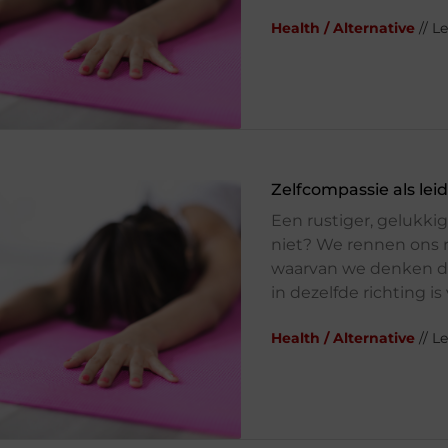
Health / Alternative
// L
Zelfcompassie als lei
Een rustiger, gelukki
niet? We rennen ons r
waarvan we denken da
in dezelfde richting i
Health / Alternative
// L