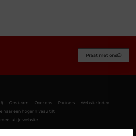
Praat met ons
U)
Ons team
Over ons
Partners
Website index
e naar een hoger niveau tilt
rdeel uit je website