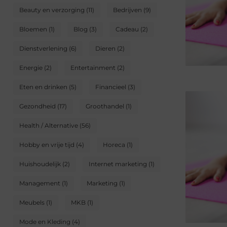
Beauty en verzorging
(11)
Bedrijven
(9)
Bloemen
(1)
Blog
(3)
Cadeau
(2)
Dienstverlening
(6)
Dieren
(2)
Energie
(2)
Entertainment
(2)
Eten en drinken
(5)
Financieel
(3)
Gezondheid
(17)
Groothandel
(1)
Health / Alternative
(56)
Hobby en vrije tijd
(4)
Horeca
(1)
Huishoudelijk
(2)
Internet marketing
(1)
Management
(1)
Marketing
(1)
Meubels
(1)
MKB
(1)
Mode en Kleding
(4)