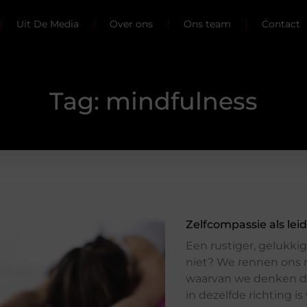
Uit De Media
Over ons
Ons team
Contact
Tag: mindfulness
Zelfcompassie als lei
Een rustiger, gelukki
niet? We rennen ons r
waarvan we denken da
in dezelfde richting i