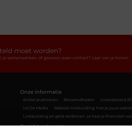
rteld moet worden?
 wil je samenwerken, of gewoon even contact? Laat van je horen!
Onze informatie
Artikel publiceren
Beroemdheden
Cookiebeleid (E
Uit De Media
Website linkbuilding: hoe je jouw websit
Linkbuilding en geld verdienen: zo haal je financieel voo
Bericht categorie