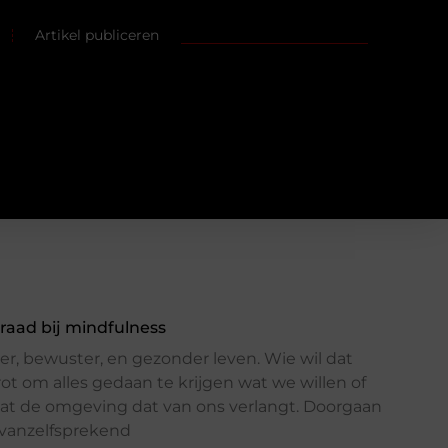
Artikel publiceren
draad bij mindfulness
ger, bewuster, en gezonder leven. Wie wil dat
ot om alles gedaan te krijgen wat we willen of
t de omgeving dat van ons verlangt. Doorgaan
s vanzelfsprekend