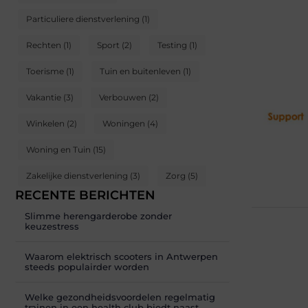
Particuliere dienstverlening
(1)
Rechten
(1)
Sport
(2)
Testing
(1)
Toerisme
(1)
Tuin en buitenleven
(1)
Vakantie
(3)
Verbouwen
(2)
Winkelen
(2)
Woningen
(4)
Woning en Tuin
(15)
Zakelijke dienstverlening
(3)
Zorg
(5)
RECENTE BERICHTEN
Slimme herengarderobe zonder
keuzestress
Waarom elektrisch scooters in Antwerpen
steeds populairder worden
Welke gezondheidsvoordelen regelmatig
trainen in een health club biedt naast