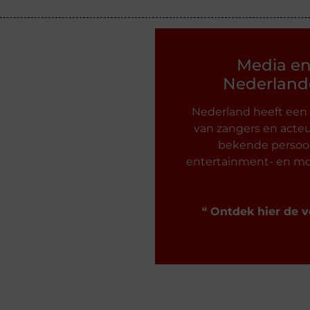
Media e
Nederlande
Nederland heeft een
van zangers en acteu
bekende persoon
entertainment- en mo
❝
Ontdek hier de v