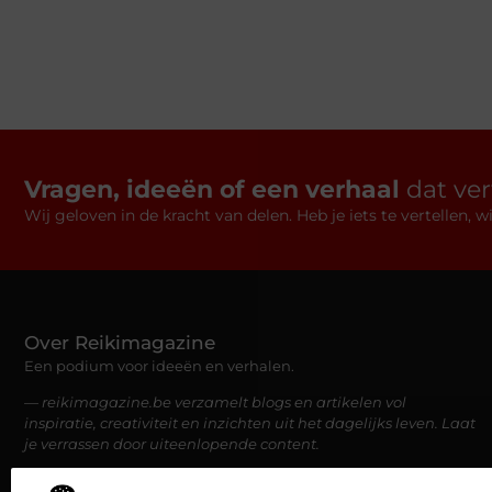
Vragen, ideeën of een verhaal
dat ve
Wij geloven in de kracht van delen. Heb je iets te vertellen,
Over Reikimagazine
Een podium voor ideeën en verhalen.
— reikimagazine.be verzamelt blogs en artikelen vol
inspiratie, creativiteit en inzichten uit het dagelijks leven. Laat
je verrassen door uiteenlopende content.