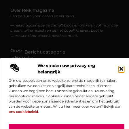
Over Reikimagazine
Een podium voor ideeën en verhalen.
— reikimagazine.be verzamelt blogs en artikelen vol inspiratie,
creativiteit en inzichten uit het dagelijks leven. Laat je
verrassen door uiteenlopende content.
Onze
Bericht categorie
informatie
We vinden uw privacy erg
Website linkbuilding: hoe je jouw website naar een hoger niveau tilt
Linkbuilding en geld verdienen: zo haal je financieel voordeel uit je website
belangrijk
Om uw bezoek aan onze website zo prettig mogelijk te maken,
gebruiken we cookies en vergelijkbare technieken. Hiermee
kunnen we begrijpen hoe u onze site gebruikt en uw ervaring
@2025 www.reikimagazine.be. All Right Reserved.​
persoonlijker maken. Cookies kunnen onder andere gebruikt
worden voor gepersonaliseerde advertenties en om het gebruik
van de website te meten. Wilt u hier meer over weten? Bekijk dan
ons cookiebeleid
.