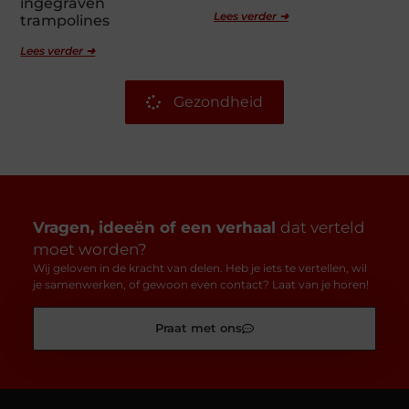
ingegraven
Lees verder ➜
trampolines
Lees verder ➜
Gezondheid
Vragen, ideeën of een verhaal
dat verteld
moet worden?
Wij geloven in de kracht van delen. Heb je iets te vertellen, wil
je samenwerken, of gewoon even contact? Laat van je horen!
Praat met ons