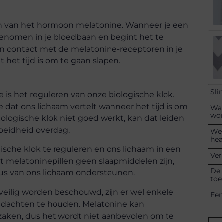
 van het hormoon melatonine. Wanneer je een
enomen in je bloedbaan en begint het te
in contact met de melatonine-receptoren in je
 het tijd is om te gaan slapen.
Sli
 is het reguleren van onze biologische klok.
 dat ons lichaam vertelt wanneer het tijd is om
Waa
wo
logische klok niet goed werkt, kan dat leiden
oeidheid overdag.
Wel
hea
sche klok te reguleren en ons lichaam in een
Ver
at melatoninepillen geen slaapmiddelen zijn,
De 
lus van ons lichaam ondersteunen.
toe
veilig worden beschouwd, zijn er wel enkele
Een
edachten te houden. Melatonine kan
rzaken, dus het wordt niet aanbevolen om te