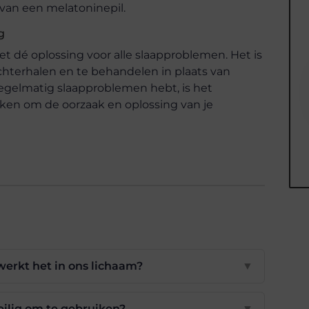
van een melatoninepil.
g
 dé oplossing voor alle slaapproblemen. Het is
chterhalen en te behandelen in plaats van
e regelmatig slaapproblemen hebt, is het
aken om de oorzaak en oplossing van je
werkt het in ons lichaam?
▼
eilig om te gebruiken?
▼