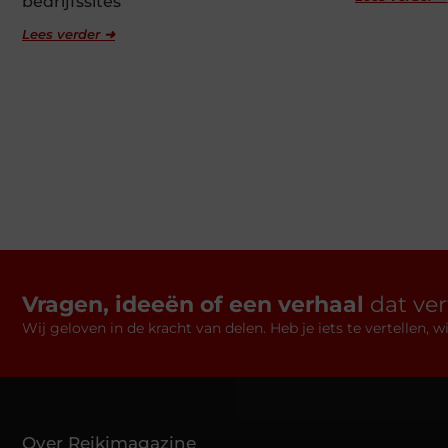
bedrijfssites
Lees verder ➜
Vragen, ideeën of een verhaal
dat ve
Wij geloven in de kracht van delen. Heb je iets te vertellen,
Over Reikimagazine