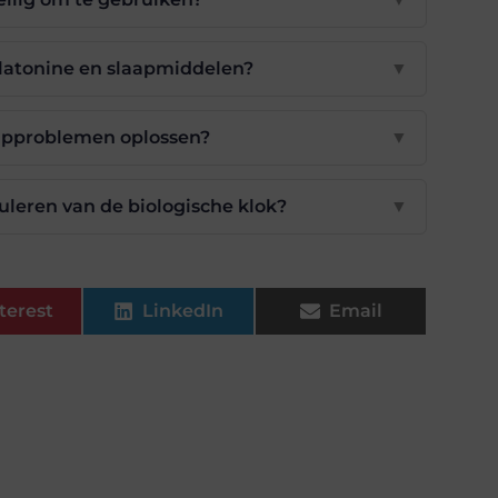
elatonine en slaapmiddelen?
▼
aapproblemen oplossen?
▼
uleren van de biologische klok?
▼
terest
LinkedIn
Email