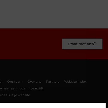
Praat met ons
U)
Ons team
Over ons
Partners
Website index
e naar een hoger niveau tilt
rdeel uit je website