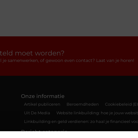
rteld moet worden?
 wil je samenwerken, of gewoon even contact? Laat van je horen!
Onze informatie
Artikel publiceren
Beroemdheden
Cookiebeleid (E
Uit De Media
Website linkbuilding: hoe je jouw websit
Linkbuilding en geld verdienen: zo haal je financieel voo
Bericht categorie