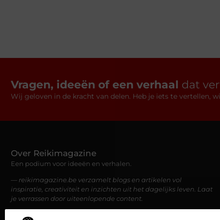
Vragen, ideeën of een verhaal
dat ve
Wij geloven in de kracht van delen. Heb je iets te vertellen,
Over Reikimagazine
Een podium voor ideeën en verhalen.
— reikimagazine.be verzamelt blogs en artikelen vol
inspiratie, creativiteit en inzichten uit het dagelijks leven. Laat
je verrassen door uiteenlopende content.