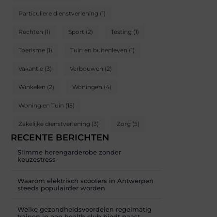
Particuliere dienstverlening
(1)
Rechten
(1)
Sport
(2)
Testing
(1)
Toerisme
(1)
Tuin en buitenleven
(1)
Vakantie
(3)
Verbouwen
(2)
Winkelen
(2)
Woningen
(4)
Woning en Tuin
(15)
Zakelijke dienstverlening
(3)
Zorg
(5)
RECENTE BERICHTEN
Slimme herengarderobe zonder
keuzestress
Waarom elektrisch scooters in Antwerpen
steeds populairder worden
Welke gezondheidsvoordelen regelmatig
trainen in een health club biedt naast