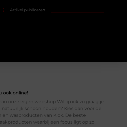
Artikel publiceren
l
 ook online!
in onze eigen webshop Wil jij ook zo graag je
en natuurlijk schoon houden? Kies dan voor de
en wasproducten van Klok. De beste
akproducten waarbij een focus ligt op zo