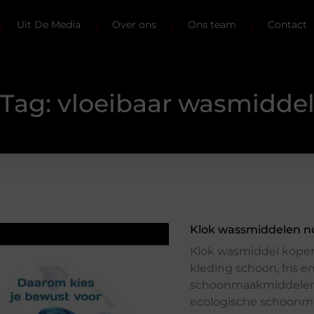
Uit De Media
Over ons
Ons team
Contact
Tag: vloeibaar wasmidde
Klok wassmiddelen nu
Klok wasmiddel kopen 
kleding schoon, fris 
schoonmaakmiddelen 
ecologische schoonma