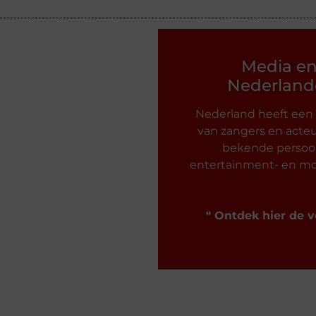
Media e
Nederlande
Nederland heeft een
van zangers en acteu
bekende persoon
entertainment- en mo
❝
Ontdek hier de v