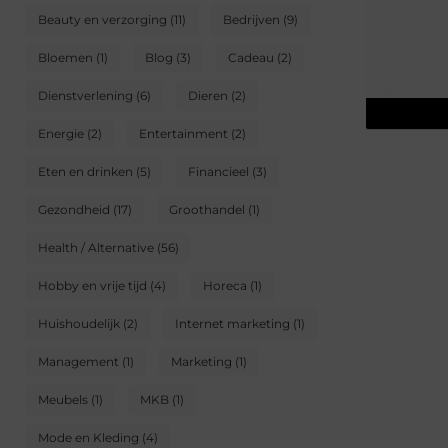
Beauty en verzorging
(11)
Bedrijven
(9)
Bloemen
(1)
Blog
(3)
Cadeau
(2)
Dienstverlening
(6)
Dieren
(2)
Energie
(2)
Entertainment
(2)
Eten en drinken
(5)
Financieel
(3)
Gezondheid
(17)
Groothandel
(1)
Health / Alternative
(56)
Hobby en vrije tijd
(4)
Horeca
(1)
Huishoudelijk
(2)
Internet marketing
(1)
Management
(1)
Marketing
(1)
Meubels
(1)
MKB
(1)
Mode en Kleding
(4)