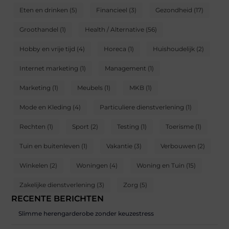
Eten en drinken
(5)
Financieel
(3)
Gezondheid
(17)
Groothandel
(1)
Health / Alternative
(56)
Hobby en vrije tijd
(4)
Horeca
(1)
Huishoudelijk
(2)
Internet marketing
(1)
Management
(1)
Marketing
(1)
Meubels
(1)
MKB
(1)
Mode en Kleding
(4)
Particuliere dienstverlening
(1)
Rechten
(1)
Sport
(2)
Testing
(1)
Toerisme
(1)
Tuin en buitenleven
(1)
Vakantie
(3)
Verbouwen
(2)
Winkelen
(2)
Woningen
(4)
Woning en Tuin
(15)
Zakelijke dienstverlening
(3)
Zorg
(5)
RECENTE BERICHTEN
Slimme herengarderobe zonder keuzestress