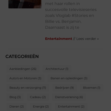
met haar rollen in
succesvolle televisieseries
zoals Vloglab #Stories en
Billie vs. Benjamin.
Daarnaast is zij te
Entertainment
// Lees verder »
CATEGORIEËN
Aanbiedingen
(26)
Architectuur
(1)
Auto's en Motoren
(3)
Banen en opleidingen
(3)
Beauty en verzorging
(11)
Bedrijven
(9)
Bloemen
(1)
Blog
(3)
Cadeau
(2)
Dienstverlening
(6)
Dieren
(2)
Energie
(2)
Entertainment
(2)