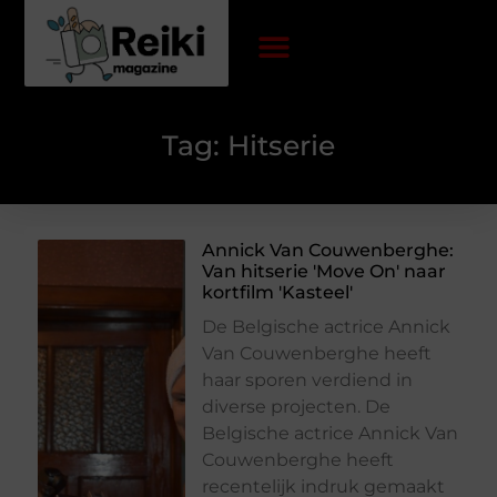
Tag: Hitserie
Annick Van Couwenberghe:
Van hitserie 'Move On' naar
kortfilm 'Kasteel'
De Belgische actrice Annick
Van Couwenberghe heeft
haar sporen verdiend in
diverse projecten. De
Belgische actrice Annick Van
Couwenberghe heeft
recentelijk indruk gemaakt