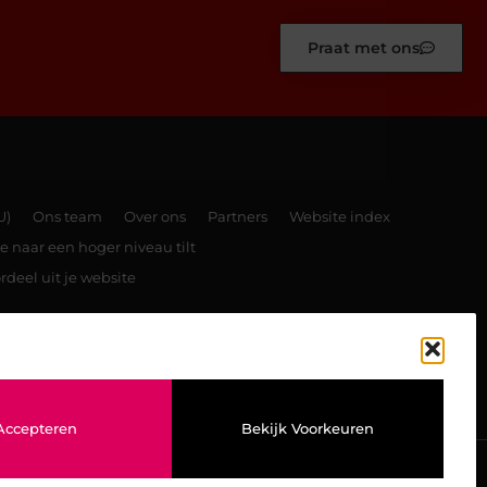
Praat met ons
U)
Ons team
Over ons
Partners
Website index
e naar een hoger niveau tilt
rdeel uit je website
TOP
Accepteren
Bekijk Voorkeuren