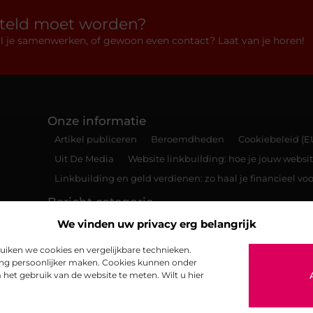
rteld moet worden?
 wil je samenwerken, of gewoon even contact? Laat van je horen!
Onze informatie
Artikel publiceren
Beroemdheden
Cookiebeleid (E
Uit De Media
Website linkbuilding: hoe je jouw websit
Linkbuilding en geld verdienen: zo haal je financieel voo
Bericht categorie
We vinden uw privacy erg belangrijk
iken we cookies en vergelijkbare technieken.
ing persoonlijker maken. Cookies kunnen onder
het gebruik van de website te meten. Wilt u hier
@2025 www.reikimagazine.be. All Right Reserved.​