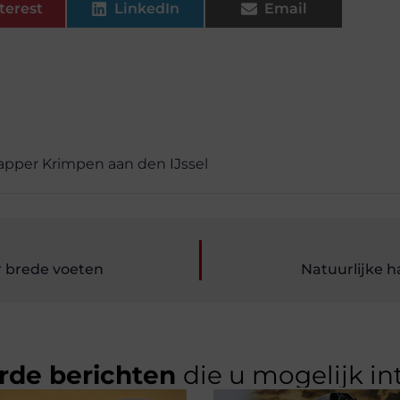
terest
LinkedIn
Email
apper Krimpen aan den IJssel
or brede voeten
Natuurlijke 
rde berichten
die u mogelijk in