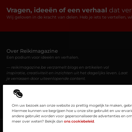
Vragen, ideeën of een verhaal
dat ve
Wij geloven in de kracht van delen. Heb je iets te vertellen,
Over Reikimagazine
Een podium voor ideeën en verhalen.
— reikimagazine.be verzamelt blogs en artikelen vol
inspiratie, creativiteit en inzichten uit het dagelijks leven. Laat
je verrassen door uiteenlopende content.
Om uw bezoek aan onze website zo prettig mogelijk te maken, gebru
Hiermee kunnen we begrijpen hoe u onze site gebruikt en uw ervar
andere gebruikt worden voor gepersonaliseerde advertenties en om 
meer over weten? Bekijk dan
ons cookiebeleid
.