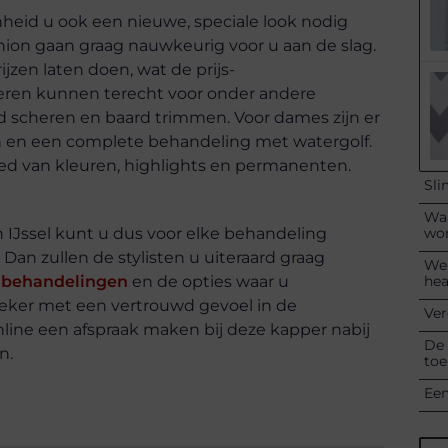
nheid u ook een nieuwe, speciale look nodig
shion gaan graag nauwkeurig voor u aan de slag.
zen laten doen, wat de prijs-
Heren kunnen terecht voor onder andere
 scheren en baard trimmen. Voor dames zijn er
n en een complete behandeling met watergolf.
ied van kleuren, highlights en permanenten.
Sli
Waa
wo
 IJssel kunt u dus voor elke behandeling
 Dan zullen de stylisten u uiteraard graag
Wel
hea
e behandelingen
en de opties waar u
 zeker met een vertrouwd gevoel in de
Ver
nline een afspraak maken bij deze kapper nabij
De 
n.
toe
Een