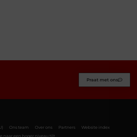
Praat met ons
U)
Ons team
Over ons
Partners
Website index
e naar een hoger niveau tilt