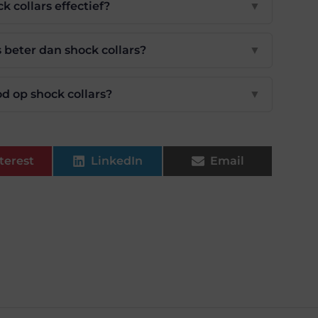
k collars effectief?
▼
 beter dan shock collars?
▼
d op shock collars?
▼
terest
LinkedIn
Email