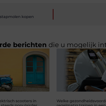
e stapmolen kopen
rde berichten
die u mogelijk in
ktrisch scooters in
Welke gezondheidsvoord
steeds populairder
regelmatig trainen in een