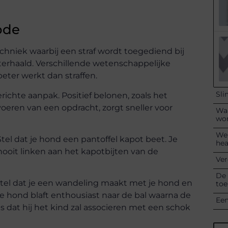
ode
chniek waarbij een straf wordt toegediend bij
erhaald. Verschillende wetenschappelijke
ter werkt dan straffen.
Sli
ichte aanpak. Positief belonen, zoals het
oeren van een opdracht, zorgt sneller voor
Waa
wo
Wel
el dat je hond een pantoffel kapot beet. Je
hea
 nooit linken aan het kapotbijten van de
Ver
De 
. Stel dat je een wandeling maakt met je hond en
toe
 hond blaft enthousiast naar de bal waarna de
Een
is dat hij het kind zal associeren met een schok