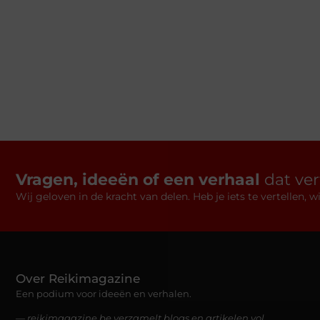
Vragen, ideeën of een verhaal
dat ve
Wij geloven in de kracht van delen. Heb je iets te vertellen,
Over Reikimagazine
Een podium voor ideeën en verhalen.
— reikimagazine.be verzamelt blogs en artikelen vol