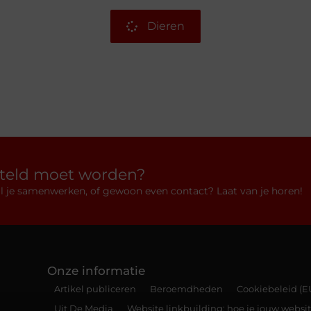
Dieren
rteld moet worden?
 wil je samenwerken, of gewoon even contact? Laat van je horen!
Onze informatie
Artikel publiceren
Beroemdheden
Cookiebeleid (E
Uit De Media
Website linkbuilding: hoe je jouw websit