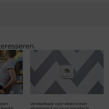
teresseren.
elen
Verdeelkast voor elektriciteit
 health
afgestemd op jouw installatie