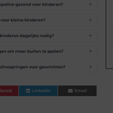
mpoline gezond voor kinderen?
▼
g voor kleine kinderen?
▼
inderen dagelijks nodig?
▼
gen om meer buiten te spelen?
▼
olinespringen voor gewrichten?
▼
terest
LinkedIn
Email