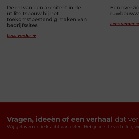
De rol van een architect in de
Een overzic
utiliteitsbouw bij het
ruwbouww
toekomstbestendig maken van
Lees verder ➜
bedrijfssites
Lees verder ➜
Vragen, ideeën of een verhaal
dat ve
Wij geloven in de kracht van delen. Heb je iets te vertellen,