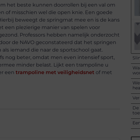
rom het beste kunnen doorrollen bij een val om
n of misschien wel die open knie. Een goede
 Hierbij beweegt de springmat mee en is de kans
t een plezierige manier van spelen voor
 gezond. Professors hebben namelijk onderzocht
is door de NAVO geconstateerd dat het springen
als iemand die naar de sportschool gaat.
elfs nog beter, omdat men even intensief sport,
Sli
rmee minder belast. Lijkt een trampoline u
Waa
ver een
trampoline met veiligheidsnet
of met
wo
Wel
hea
Ver
De 
toe
Een