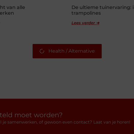
ht van alle
De ultieme tuinervaring:
erken
trampolines
Lees verder ➜
Health / Alternative
rteld moet worden?
 wil je samenwerken, of gewoon even contact? Laat van je horen!