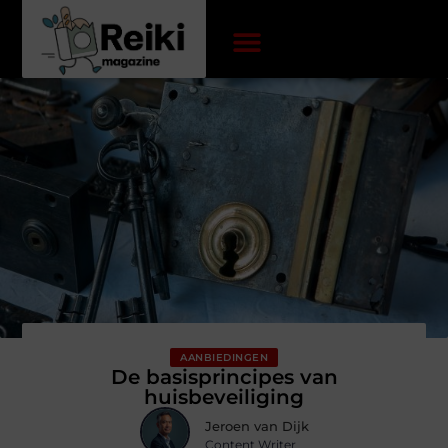
AANBIEDINGEN
De basisprincipes van
huisbeveiliging
Jeroen van Dijk
Content Writer