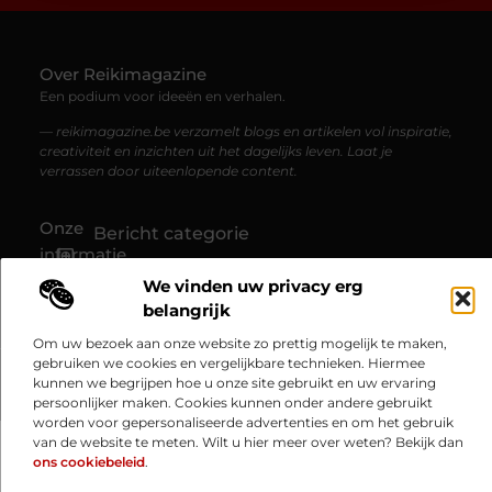
Over Reikimagazine
Een podium voor ideeën en verhalen.
— reikimagazine.be verzamelt blogs en artikelen vol inspiratie,
creativiteit en inzichten uit het dagelijks leven. Laat je
verrassen door uiteenlopende content.
Onze
Bericht categorie
informatie
We vinden uw privacy erg
Website linkbuilding: hoe je jouw website naar een hoger niveau tilt
Linkbuilding en geld verdienen: zo haal je financieel voordeel uit je website
belangrijk
Om uw bezoek aan onze website zo prettig mogelijk te maken,
gebruiken we cookies en vergelijkbare technieken. Hiermee
kunnen we begrijpen hoe u onze site gebruikt en uw ervaring
@2025 www.reikimagazine.be. All Right Reserved.​
persoonlijker maken. Cookies kunnen onder andere gebruikt
worden voor gepersonaliseerde advertenties en om het gebruik
van de website te meten. Wilt u hier meer over weten? Bekijk dan
ons cookiebeleid
.